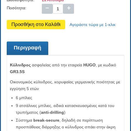
−
+
Ποσότητα:
Προσθήκη στο Καλάθι
Αγοράστε τώρα με 1-κλικ
Περιγραφή
Κύλινδρος
ασφαλείας από την εταιρεία
HUGO
, με κωδικό
GR3.5S
Οικονομικός κύλινδρος, κορυφαίας γερμανικής ποιότητας με
εγγύηση 5 ετών
6 μπίλιες
9 ατσάλινες μπίλιες, ειδικά κατασκευασμένες κατά του
τρυπήματος (
anti-drilling
)
Σύστημα
break-secure
, δηλαδή σε περίπτωση
προσπάθειας διάρρηξης ο κύλινδρος σπάει στην άκρη