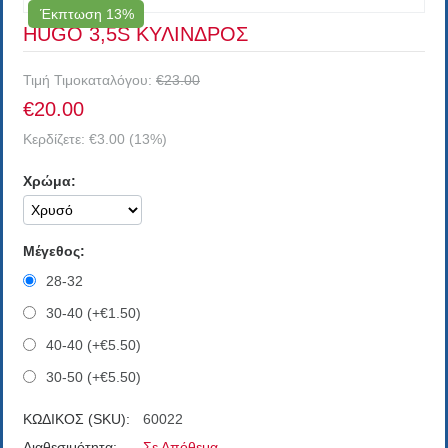
Έκπτωση 13%
HUGO 3,5S ΚΥΛΙΝΔΡΟΣ
Τιμή Τιμοκαταλόγου:
€
23.00
€
20.00
Κερδίζετε:
€
3.00
(
13
%)
Χρώμα:
Μέγεθος:
28-32
30-40 (+€
1.50
)
40-40 (+€
5.50
)
30-50 (+€
5.50
)
ΚΩΔΙΚΟΣ (SKU):
60022
Διαθεσιμότητα:
Σε Απόθεμα