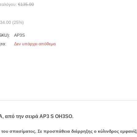
αταλόγου:
€
135.00
34.00
(
25
%)
SKU):
AP3S
τα:
Δεν υπάρχει απόθεμα
A, από την σειρά AP3 S OH3SO.
 του σπασίματος. Σε προσπάθεια διάρρηξης ο κύλινδρος εμφανίζ