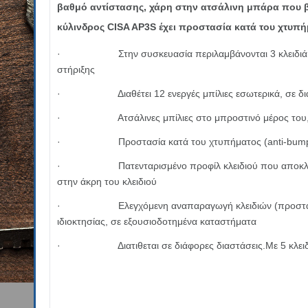
βαθμό αντίστασης, χάρη στην ατσάλινη μπάρα που βρ
κύλινδρος CISA AP3S έχει προστασία κατά του χτυπή
· Στην συσκευασία περιλαμβάνονται 3 κλειδιά ασφαλ
στήριξης
· Διαθέτει 12 ενεργές μπίλιες εσωτερικά, σε διάτ
· Ατσάλινες μπίλιες στο μπροστινό μέρος του, ώστε 
· Πρoστασία κατά του χτυπήματος (anti-bumping),
· Πατενταρισμένο προφίλ κλειδιού που αποκλείει τη
στην άκρη του κλειδιού
· Ελεγχόμενη αναπαραγωγή κλειδιών (προστασίας αντ
ιδιοκτησίας, σε εξουσιοδοτημένα καταστήματα
· Διατιθεται σε διάφορες διαστάσεις.Mε 5 κλειδι