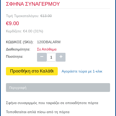
ΣΦΗΝΑ ΣΥΝΑΓΕΡΜΟΥ
Τιμή Τιμοκαταλόγου:
€
13.00
€
9.00
Κερδίζετε:
€
4.00
(
31
%)
ΚΩΔΙΚΟΣ (SKU):
120DBALARM
Διαθεσιμότητα:
Σε Απόθεμα
−
+
Ποσότητα:
Προσθήκη στο Καλάθι
Αγοράστε τώρα με 1-κλικ
Περιγραφή
Σφήνα συναγερμός που ταιριάζει σε οποιαδήποτε πόρτα
Τοποθετείται απλά πίσω από τη πόρτα