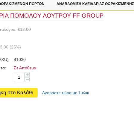
 ΘΩΡΑΚΙΣΜΕΝΩΝ ΠΟΡΤΩΝ
ΑΝΑΒΑΘΜΙΣΗ ΚΛΕΙΔΑΡΙΑΣ ΘΩΡΑΚΙΣΜΕΝΗΣ
ΑΡΙΑ ΠΟΜΟΛΟΥ ΛΟΥΤΡΟΥ FF GROUP
αταλόγου:
€
12.00
3.00
(
25
%)
SKU):
41030
τα:
Σε Απόθεμα
+
−
κη στο Καλάθι
Αγοράστε τώρα με 1-κλικ