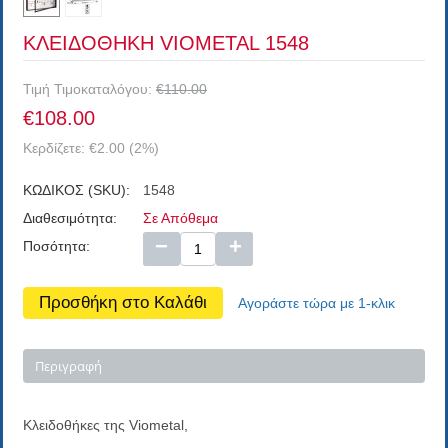
ΚΛΕΙΔΟΘΗΚΗ VIOMETAL 1548
Τιμή Τιμοκαταλόγου:
€
110.00
€
108.00
Κερδίζετε:
€
2.00
(
2
%)
ΚΩΔΙΚΟΣ (SKU):
1548
Διαθεσιμότητα:
Σε Απόθεμα
−
+
Ποσότητα:
Προσθήκη στο Καλάθι
Αγοράστε τώρα με 1-κλικ
Περιγραφή
Κλειδοθήκες της Viometal,